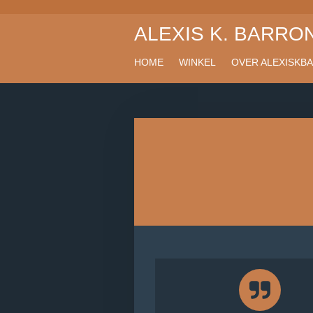
Ga
ALEXIS K. BARRO
direct
naar
de
HOME
WINKEL
OVER ALEXISKB
hoofdinhoud